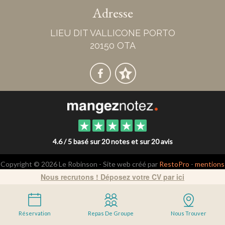
Adresse
LIEU DIT VALLICONE PORTO
20150 OTA
4.6 / 5 basé sur 20 notes et sur 20 avis
Copyright © 2026 Le Robinson - Site web créé par
RestoPro
-
mentions
légales
Nous recrutons ! Déposez votre CV par ici
Réservation
Repas De Groupe
Nous Trouver