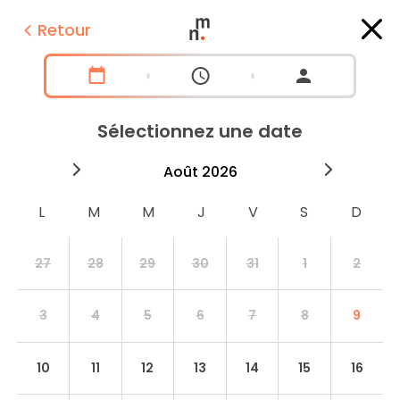
Retour
Sélectionnez une date
2026
août
2026
septe
27
28
29
30
31
1
2
3
4
5
6
7
8
9
10
11
12
13
14
15
16